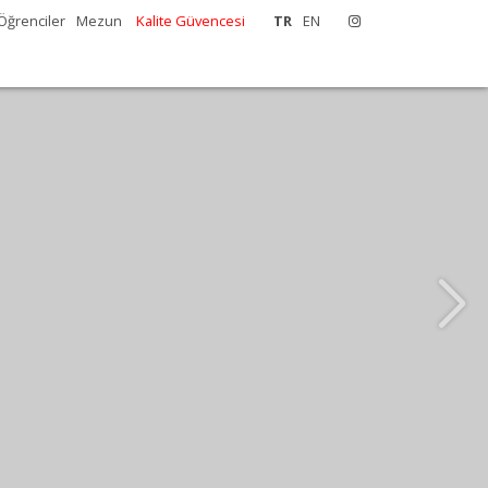
Öğrenciler
Mezun
Kalite Güvencesi
TR
EN