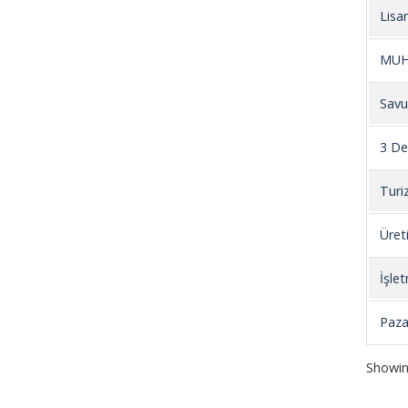
Lisa
MUHA
Savu
3 Der
Turi
Üret
İşle
Paza
Showin